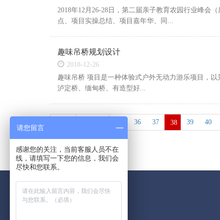
2018年12月26-28日，第二届亲子教育农园行
点、项目实操总结、项目嘉年华、同...
趣味吊桥规划设计
2018-12-26
趣味吊桥 项目是一种体验式户外无动力游乐项目，
泸定桥、缅甸桥、有造型好...
首页
上一页
···
36
37
39
40
38
请您留言
感谢您的关注，当前客服人员不在
线，请填写一下您的信息，我们会
尽快和您联系。
联系我们
13071032159