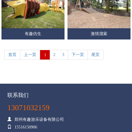
有趣仿生
激情溜索
首页
上一页
2
3
下一页
尾页
1
联系我们
13071032159
郑州有趣游乐设备有限公司
15516150906