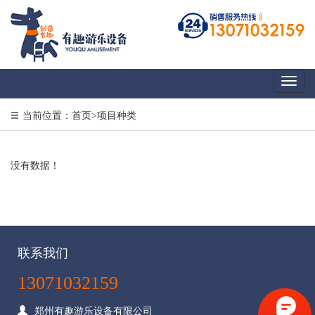
Toggl
naviga
当前位置：
首页
>
项目种类
没有数据！
联系我们
13071032159
郑州有趣游乐设备有限公司