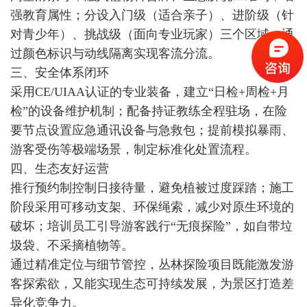
强教育属性；分设入门级（适合亲子）、进阶级（针
对青少年）、挑战级（面向专业玩家）三个区域，通
过颜色标识与动线隔离实现客流分流。
三、安全体系闭环
采用CE/UIAA认证的专业装备，建立“日检+周检+月
检”的设备维护机制；配备持证教练全程驻场，在险
要节点设置应急通讯设备与急救包；提前模拟暴雨、
游客受伤等极端场景，制定标准化处置流程。
四、生态友好运营
推行预约制控制日接待量，避免植被过度踩踏；施工
阶段采用可移动支架、环保绳索，减少对原生环境的
破坏；培训员工引导游客践行“无痕探险”，如自带垃
圾袋、不采摘植物等。
通过精准定位与细节管控，丛林探险项目既能激发游
客探索欲，又能实现生态可持续发展，为景区打造差
异化竞争力。