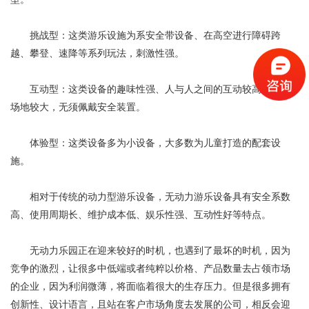
挑战型：这类游乐设施为系安全带设备、在高空进行障碍跨
越、攀登、速降等系列玩法，刺激性强。
互动型：这类设备的趣味性强、人与人之间的互动较高、活动
场地较大，无须佩戴安全装置。
体验型：这类设备多为小设备，大多数为儿童打造的配套设
施。
相对于传统的动力型游乐设备，无动力游乐设备具有安全系数
高、使用周期长、维护成本低、娱乐性强、互动性好等特点。
无动力乐园正在迎来较好的时机，也遇到了最坏的时机，因为
竞争的激烈，让很多中低端或者纯粹以价格、产品数量去占领市场
的企业，因为利润微薄，将面临着很大的生存压力。但是很多拥有
创新性、设计语言，且站在客户市场角度去发展的公司，相反会迎