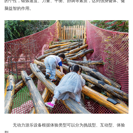
的个性，锻炼速度、力量、平衡、协调等素质，达到强身健体、健
脑益智的作用。
无动力游乐设备根据体验类型可以分为挑战型、互动型、体验
型。