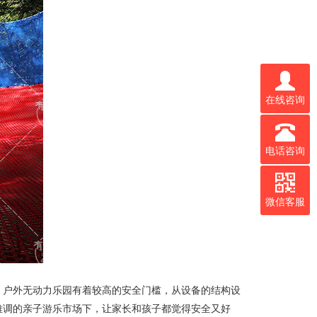
在线咨询
电话咨询
微信客服
户外无动力乐园有着较高的安全门槛，从设备的结构设
难调的亲子游乐市场下，让家长和孩子都觉得安全又好