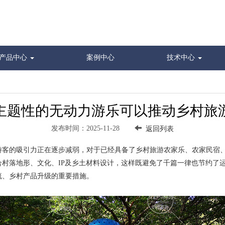
产品中心
案例中心
技术中心
主题性的无动力游乐可以推动乡村旅
发布时间：2025-11-28
返回列表
的吸引力正在逐步减弱，对于已经具备了乡村旅游农家乐、农家民宿、
村落地形、文化、IP及乡土材料设计，这样既避免了千篇一律也节约了
流、乡村产品升级的重要措施。