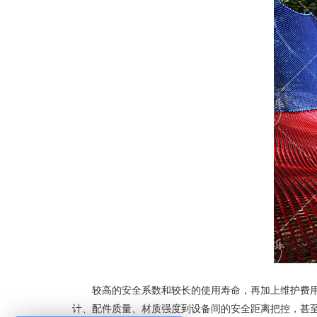
较高的安全系数和较长的使用寿命，再加上维护费用低
计、配件质量、材质强度到设备间的安全距离把控，甚