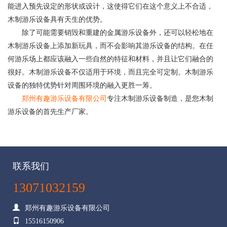
能进入预先设定的形状或设计，这使得它们在这个意义上不合适，
木制游乐设备具有天生的优势。
除了可能需要销毁和重建的金属游乐设备外，还可以轻松地在
木制游乐设备上添加新玩具，而不会影响其游乐设备的结构。在任
何游乐场上都应该融入一些自然的特征和材料，并且让它们融合的
很好。木制游乐设备不仅适用于环境，而且完全可定制。木制游乐
设备的独特优势针对周围环境的融入更胜一筹。
郑州有趣游乐设备有限公司
专注木制游乐设备制造，是您木制
游乐设备的首先生产厂家。
联系我们
13071032159
郑州有趣游乐设备有限公司
15516150906