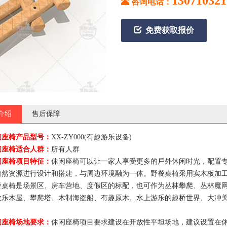
130710321
咨询电话：
免费获取报价
介绍
售后保障
闲座椅产品型号：
XX-ZY000(有趣游乐设备)
闲座椅适合人群：
所有人群
闲座椅项目特征：
休闲座椅可以让一家人享受更多的戶外休闲时光，配置
自然资源进行设计和搭建，与周边环境融为一体。野餐桌椅采用实木板加
椅是场景区、房车营地、度假区的标配，也可作为丛林攀爬、丛林魔网(丛
欢乐木屋、攀爬塔、木制海盗船、有趣原木、水上游乐的趣桥世界、大冲
闲座椅场地要求：
休闲座椅项目要求建设在开放性平坦场地，建议设置在