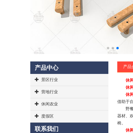
产品中心
产品
景区行业
休
休
营地行业
休
借助于
休闲农业
野餐桌
器材、
度假区
椅。
联系我们
休